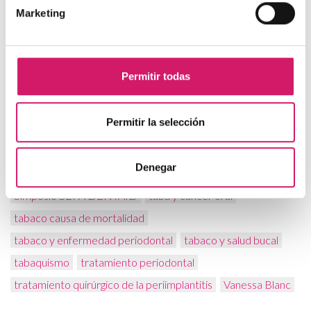
Marketing
enfermedades periodontales
formulación galénica
Gerardo Gómez
Giovanni Serino
II Simposio Europeo SEPA
investigación antibióticos
Permitir todas
Microbiología de la periimplantitis
microbiología oral
periimplantitis
Perio Aid
Perio Expertise
Periodoncia
Permitir la selección
placa bacteriana
resistencia a antibióticos
resultados tratamiento periodontal
Rubén León
Denegar
salud bucal
salud bucodental
SEPA
simposio SEPA
Simposio SEPA DENTAID
taba y cáncer oral
tabaco causa de mortalidad
tabaco y enfermedad periodontal
tabaco y salud bucal
tabaquismo
tratamiento periodontal
tratamiento quirúrgico de la periimplantitis
Vanessa Blanc