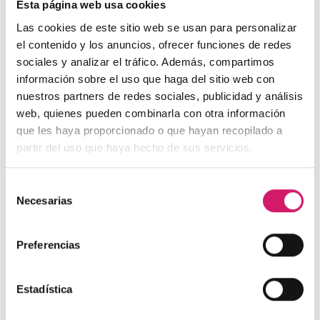
combinación con la molécula de Cloruro de Cetilpiridinio
Esta página web usa cookies
(CPC).
Las cookies de este sitio web se usan para personalizar
el contenido y los anuncios, ofrecer funciones de redes
Un repaso al descubrimiento de la
Clorhexidina, a su
elevada actividad antiséptica y antiplaca
, su excelente
sociales y analizar el tráfico. Además, compartimos
sustantividad, son algunos de los puntos más interesantes que
información sobre el uso que haga del sitio web con
se tratan en este artículo, para llegar a
conocer cómo debe
nuestros partners de redes sociales, publicidad y análisis
ser una formulación galénica que garantice la máxima
web, quienes pueden combinarla con otra información
eficacia del producto antiséptico.
que les haya proporcionado o que hayan recopilado a
partir del uso que haya hecho de sus servicios.
Accede aquí al artículo
antibióticos
antibióticos odontología
Selección
antibióticos para infecciones
biofilm oral
Necesarias
de
consentimiento
biofilms bucales
biofilms orales
boca
cáncer oral
Preferencias
clorhexidina
cloruro de cetilpiridinio
consulta dental
DENTAID
Dr. Juan Blanco
Dr. Marc Quirynen
Estadística
enfermedad periodontal
enfermedades cardiovasculares
enfermedades periimplantarias