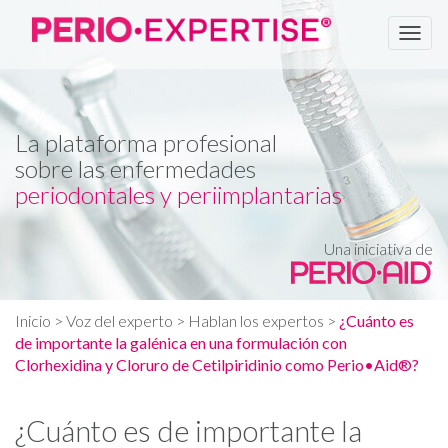
Men
La plataforma profesional
sobre las enfermedades
periodontales y periimplantarias
Una iniciativa de
Inicio
> Voz del experto >
Hablan los expertos
>
¿Cuánto es
de importante la galénica en una formulación con
Clorhexidina y Cloruro de Cetilpiridinio como Perio•Aid®?
¿Cuánto es de importante la