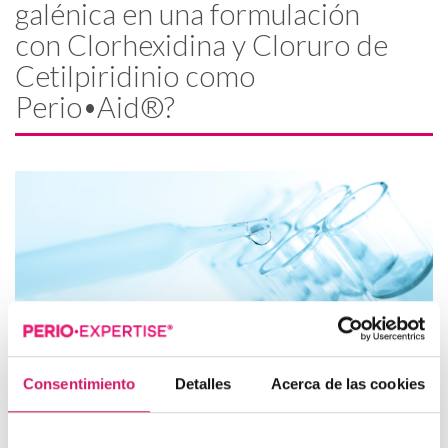
galénica en una formulación
con Clorhexidina y Cloruro de
Cetilpiridinio como
Perio•Aid®?
En el presente artículo el Dr. Alberto Massoli, responsable del
departamento de galénica de DENTAID®, nos explica las
Consentimiento
Detalles
Acerca de las cookies
peculiaridades de la molécula de Clorhexidina
(CHX), el
antiséptico Gold Standard
en el tratamiento de las
enfermedades periodontales y periimplantarias
, y su