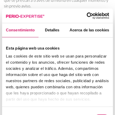
que se prestan a través de la misma en cualquier momento y
sin previo aviso.
Derechos de propiedad intelectual
DENTAID es titular (o sus licenciantes, en caso de existir) de
Consentimiento
Detalles
Acerca de las cookies
los derechos de Propiedad Intelectual e Industrial de la
totalidad de los contenidos de este web site, incluyendo a
modo enunciativo, pero no limitativo, el código fuente, diseño
Esta página web usa cookies
gráfico, las imágenes, ilustraciones, logotipos, fotografías,
sonidos, software y textos. En cualquier caso, DENTAID
Las cookies de este sitio web se usan para personalizar
dispone de la correspondiente autorización para dar el uso
el contenido y los anuncios, ofrecer funciones de redes
que crea conveniente a sus contenidos. Queda
sociales y analizar el tráfico. Además, compartimos
terminantemente prohibida la reproducción, excepto para
información sobre el uso que haga del sitio web con
uso privado, la puesta a disposición del público y en general
nuestros partners de redes sociales, publicidad y análisis
cualquier otra forma de explotación de todo o parte de los
web, quienes pueden combinarla con otra información
contenidos de este web site, así como de su diseño. Estos
que les haya proporcionado o que hayan recopilado a
actos de explotación sólo podrán ser realizados si media la
partir del uso que haya hecho de sus servicios.
autorización expresa de DENTAID y siempre que se haga
referencia explícita a la titularidad de ésta en cuánto a los
indicados derechos de Propiedad Intelectual. En este sentido
Selección