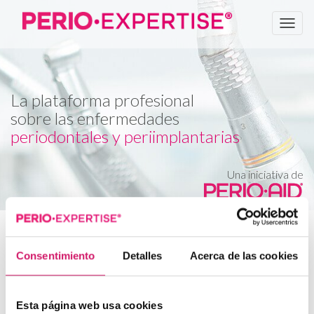
Men
La plataforma profesional
sobre las enfermedades
periodontales y periimplantarias
Una iniciativa de
Inicio
>
Casos clínicos
>
Tratamiento Periodontal
>
Tratamiento de gingivitis inducida por biofilm dental en un
paciente portador de ortodoncia.
Consentimiento
Detalles
Acerca de las cookies
Tratamiento de gingivitis
Esta página web usa cookies