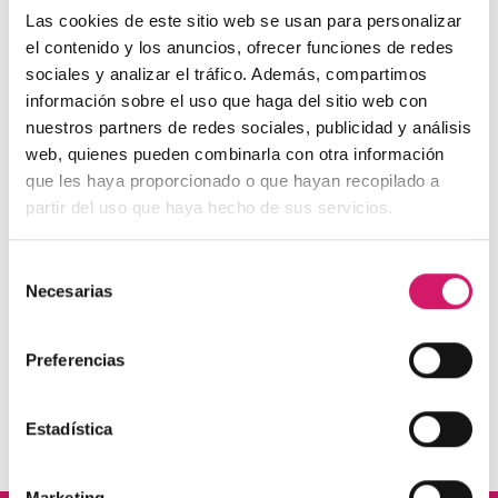
inducida por biofilm dental en
Las cookies de este sitio web se usan para personalizar
un paciente portador de
el contenido y los anuncios, ofrecer funciones de redes
sociales y analizar el tráfico. Además, compartimos
ortodoncia.
información sobre el uso que haga del sitio web con
nuestros partners de redes sociales, publicidad y análisis
web, quienes pueden combinarla con otra información
que les haya proporcionado o que hayan recopilado a
partir del uso que haya hecho de sus servicios.
Selección
Necesarias
de
consentimiento
Preferencias
Accede al documento
(PDF/6,75M)
Estadística
Marketing