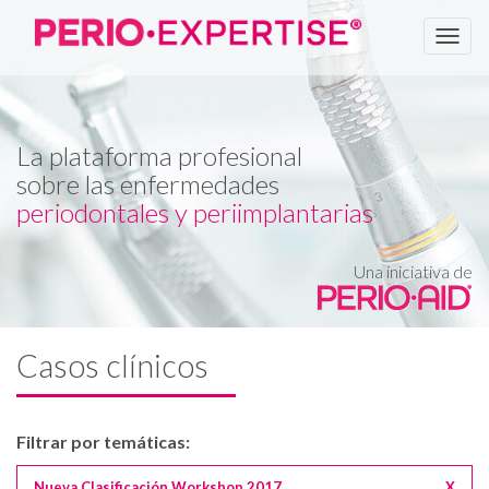
Men
La plataforma profesional
sobre las enfermedades
periodontales y periimplantarias
Una iniciativa de
Casos clínicos
Filtrar por temáticas:
Nueva Clasificación Workshop 2017
X