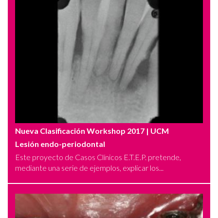
Nueva Clasificación Workshop 2017
| UCM
Lesión endo-periodontal
Este proyecto de Casos Clínicos E.T.E.P. pretende,
mediante una serie de ejemplos, explicar los...