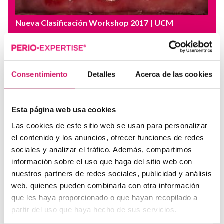
Nueva Clasificación Workshop 2017
| UCM
Periodontitis Como Manifestación de
Enfermedades Sistémicas
Este proyecto de Casos Clínicos E.T.E.P. pretende,
mediante una serie de ejemplos, explicar los...
Consentimiento
Detalles
Acerca de las cookies
Esta página web usa cookies
Las cookies de este sitio web se usan para personalizar
el contenido y los anuncios, ofrecer funciones de redes
sociales y analizar el tráfico. Además, compartimos
información sobre el uso que haga del sitio web con
nuestros partners de redes sociales, publicidad y análisis
web, quienes pueden combinarla con otra información
que les haya proporcionado o que hayan recopilado a
partir del uso que haya hecho de sus servicios.