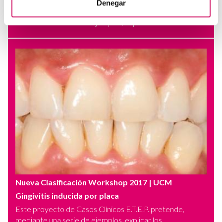
Denegar
Este proyecto de Casos Clínicos E.T.E.P. pretende,
mediante una serie de ejemplos, explicar los...
Nueva Clasificación Workshop 2017
| UCM
Gingivitis inducida por placa
Este proyecto de Casos Clínicos E.T.E.P. pretende,
mediante una serie de ejemplos, explicar los...