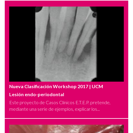
Nueva Clasificación Workshop 2017
| UCM
Lesión endo-periodontal
Este proyecto de Casos Clínicos E.T.E.P. pretende,
mediante una serie de ejemplos, explicar los...