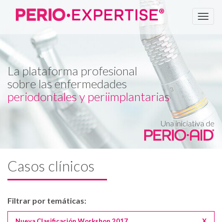
Men
La plataforma profesional
sobre las enfermedades
periodontales y periimplantarias
Una iniciativa de
Casos clínicos
Filtrar por temáticas:
Nueva Clasificación Workshop 2017
X