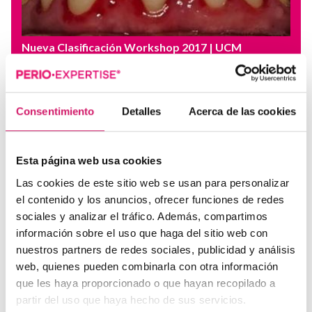
Nueva Clasificación Workshop 2017
| UCM
Periodontitis Como Manifestación de
Enfermedades Sistémicas
Este proyecto de Casos Clínicos E.T.E.P. pretende,
Consentimiento
Detalles
Acerca de las cookies
mediante una serie de ejemplos, explicar los...
Esta página web usa cookies
Las cookies de este sitio web se usan para personalizar
el contenido y los anuncios, ofrecer funciones de redes
sociales y analizar el tráfico. Además, compartimos
información sobre el uso que haga del sitio web con
nuestros partners de redes sociales, publicidad y análisis
web, quienes pueden combinarla con otra información
que les haya proporcionado o que hayan recopilado a
partir del uso que haya hecho de sus servicios.