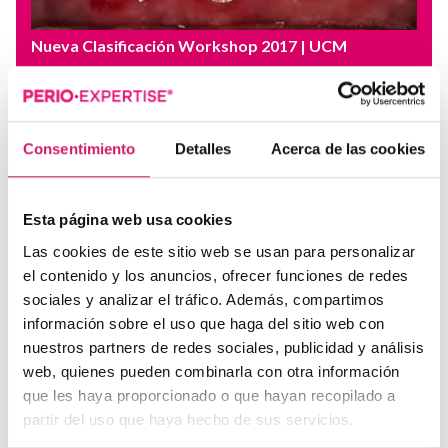
Nueva Clasificación Workshop 2017
| UCM
Periodontitis Como Manifestación de
Enfermedades Sistémicas
Este proyecto de Casos Clínicos E.T.E.P. pretende,
mediante una serie de ejemplos, explicar los...
Consentimiento
Detalles
Acerca de las cookies
Esta página web usa cookies
Las cookies de este sitio web se usan para personalizar
el contenido y los anuncios, ofrecer funciones de redes
sociales y analizar el tráfico. Además, compartimos
información sobre el uso que haga del sitio web con
nuestros partners de redes sociales, publicidad y análisis
web, quienes pueden combinarla con otra información
que les haya proporcionado o que hayan recopilado a
partir del uso que haya hecho de sus servicios.