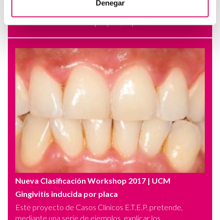
Denegar
Este proyecto de Casos Clínicos E.T.E.P. pretende,
mediante una serie de ejemplos, explicar los...
Nueva Clasificación Workshop 2017
| UCM
Gingivitis inducida por placa
Este proyecto de Casos Clínicos E.T.E.P. pretende,
mediante una serie de ejemplos, explicar los...