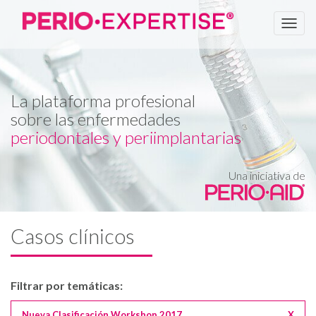
Men
La plataforma profesional
sobre las enfermedades
periodontales y periimplantarias
Una iniciativa de
Casos clínicos
Filtrar por temáticas:
Nueva Clasificación Workshop 2017
X