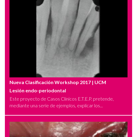
Nueva Clasificación Workshop 2017
| UCM
Lesión endo-periodontal
Este proyecto de Casos Clínicos E.T.E.P. pretende,
mediante una serie de ejemplos, explicar los...