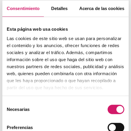
Consentimiento
Detalles
Acerca de las cookies
Esta página web usa cookies
Las cookies de este sitio web se usan para personalizar
Tto. Periimplantario
| UCM
el contenido y los anuncios, ofrecer funciones de redes
Tratamiento de un paciente con periimplantitis
sociales y analizar el tráfico. Además, compartimos
Presentamos un caso clínico sobre el tratamiento de un
información sobre el uso que haga del sitio web con
paciente con periimplantitis, elaborado...
nuestros partners de redes sociales, publicidad y análisis
web, quienes pueden combinarla con otra información
que les haya proporcionado o que hayan recopilado a
partir del uso que haya hecho de sus servicios.
Selección
Necesarias
de
consentimiento
Preferencias