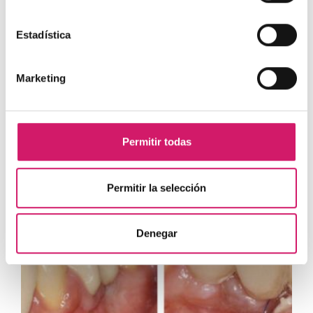
Estadística
Tto. Periodontal
| UCM
Marketing
Tratamiento de un paciente con periodontitis
crónica I
Presentamos un caso clínico, elaborado por los Doctores
Eduardo Montero y David Herrera de la...
Permitir todas
Permitir la selección
Denegar