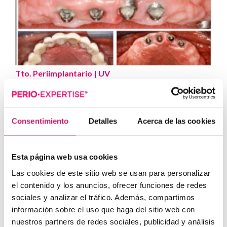
Tto. Periimplantario
| UV
Etiología, diagnóstico y tratamiento de la
periimplantitis: Caso...
Presentamos nuevo caso clínico realizado por los
Consentimiento
Detalles
Acerca de las cookies
doctores Manuel Rodríguez Aranda, Francisco...
Esta página web usa cookies
Las cookies de este sitio web se usan para personalizar
el contenido y los anuncios, ofrecer funciones de redes
sociales y analizar el tráfico. Además, compartimos
información sobre el uso que haga del sitio web con
nuestros partners de redes sociales, publicidad y análisis