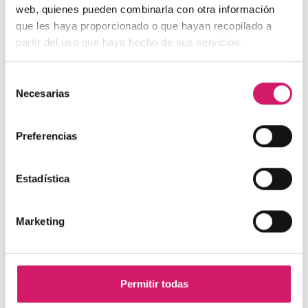
web, quienes pueden combinarla con otra información
que les haya proporcionado o que hayan recopilado a
partir del uso que haya hecho de sus servicios.
Tto. Periimplantario
| UCM
Selección
Necesarias
de
Tratamiento de un paciente con periimplantitis
consentimiento
Presentamos un caso clínico sobre el tratamiento de un
paciente con periimplantitis, elaborado...
Preferencias
Estadística
Marketing
Permitir todas