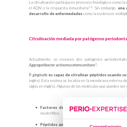
La citrulinación participa en procesos fisiológicos como la
1,2
el ADN o la respuesta inmunitaria
. Sin embargo,
una 
desarrollo de enfermedades
como la esclerosis múltiple
Citrulinación mediada por patógenos periodont
Actualmente, se conocen dos patógenos periodontales
3
Aggregatibacter actinomycetemcomitans
.
P. gingivalis
es capaz de citrulinar péptidos usando su
inglés). Esta enzima se localiza en la membrana externa d
siglas en inglés). Algunas de las moléculas que pueden ser
Factores del complemento
como el C5a, cuya 
neutrófilos.
Péptidos antimicrobianos catiónicos (CAMP)
Consentimiento