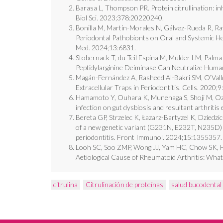
Barasa L, Thompson PR. Protein citrullination: inh
Biol Sci. 2023;378:20220240.
Bonilla M, Martín-Morales N, Gálvez-Rueda R, Ray
Periodontal Pathobionts on Oral and Systemic Healt
Med. 2024;13:6831.
Stobernack T, du Teil Espina M, Mulder LM, Palma 
Peptidylarginine Deiminase Can Neutralize Hum
Magán-Fernández A, Rasheed Al-Bakri SM, O’Valle
Extracellular Traps in Periodontitis. Cells. 2020;
Hamamoto Y, Ouhara K, Munenaga S, Shoji M, Ozaw
infection on gut dysbiosis and resultant arthriti
Bereta GP, Strzelec K, Łazarz-Bartyzel K, Dziedz
of a new genetic variant (G231N, E232T, N235D) of
periodontitis. Front Immunol. 2024;15:1355357.
Looh SC, Soo ZMP, Wong JJ, Yam HC, Chow SK, H
Aetiological Cause of Rheumatoid Arthritis: What
citrulina
Citrulinación de proteínas
salud bucodental