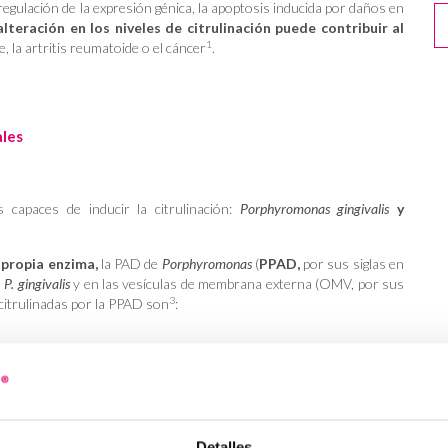
 regulación de la expresión génica, la apoptosis inducida por daños en
alteración en los niveles de citrulinación puede contribuir al
1
, la artritis reumatoide o el cáncer
.
ales
 capaces de inducir la citrulinación:
Porphyromonas gingivalis
y
 propia enzima,
la PAD de
Porphyromonas
(
PPAD,
por sus siglas en
e
P. gingivalis
y en las vesículas de membrana externa (OMV, por sus
3
 citrulinadas por la PPAD son
:
citrulinación reduce su actividad quimiotáctica y la activación de
,
que atraen las membranas de carga negativa para romperlas y así
Detalles