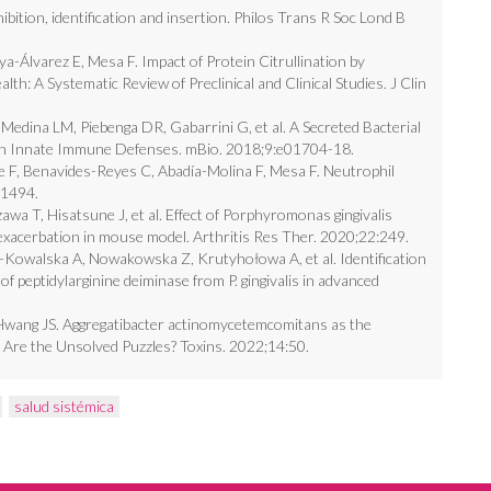
ibition, identification and insertion. Philos Trans R Soc Lond B
a-Álvarez E, Mesa F. Impact of Protein Citrullination by
h: A Systematic Review of Preclinical and Clinical Studies. J Clin
Medina LM, Piebenga DR, Gabarrini G, et al. A Secreted Bacterial
an Innate Immune Defenses. mBio. 2018;9:e01704-18.
 F, Benavides-Reyes C, Abadía-Molina F, Mesa F. Neutrophil
9:1494.
a T, Hisatsune J, et al. Effect of Porphyromonas gingivalis
s exacerbation in mouse model. Arthritis Res Ther. 2020;22:249.
ic-Kowalska A, Nowakowska Z, Krutyhołowa A, et al. Identification
 peptidylarginine deiminase from P. gingivalis in advanced
wang JS. Aggregatibacter actinomycetemcomitans as the
 Are the Unsolved Puzzles? Toxins. 2022;14:50.
salud sistémica