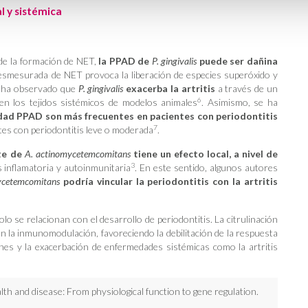
l y sistémica
n de la formación de NET,
la PPAD de
P. gingivalis
puede ser dañina
esmesurada de NET provoca la liberación de especies superóxido y
se ha observado que
P. gingivalis
exacerba la artritis
a través de un
6
 en los tejidos sistémicos de modelos animales
. Asimismo, se ha
dad PPAD son más frecuentes en pacientes con periodontitis
7
tes con periodontitis leve o moderada
.
rte de
A. actinomycetemcomitans
tiene un efecto local, a nivel de
3
s inflamatoria y autoinmunitaria
. En este sentido, algunos autores
ycetemcomitans
podría vincular la periodontitis con la artritis
lo se relacionan con el desarrollo de periodontitis. La citrulinación
 la inmunomodulación, favoreciendo la debilitación de la respuesta
iones y la exacerbación de enfermedades sistémicas como la artritis
alth and disease: From physiological function to gene regulation.