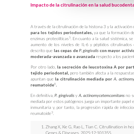
Impacto de la citrulinación en la salud bucodenta
A través de la citrulinación de la histona 3 y la activació
para los tejidos periodontales,
ya que la formación d
5
enzimas proteolíticas
. En cuanto a la salud sistémica, 
aumento de los niveles de IL-6 y péptidos citrulinados
descrito que
las cepas de
P. gingivalis
con mayor activi
moderada-avanzada o avanzada
respecto a los pacien
Por otro lado,
la secreción de leucotoxina A por pa
tejido periodontal,
pero también afecta a la respuesta
apuntan que
la citrulinación mediada por
A. actinom
8
reumatoide
.
En definitiva,
P. gingivalis
y
A. actinomycetemcomitans
no so
mediada por estos patógenos juega un importante papel en
inmunitaria y, por tanto, la progresión rápida de infecc
3
reumatoide
.
Zhang X, Xie G, Rao L, Tian C. Citrullination in he
Genes & Diseases. 2025;12:101355.