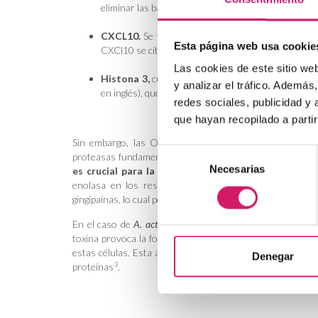
eliminar las bacterias. Cuando los CAMP son citruli
CXCL10.
Se trata de una citocina inflamatoria qu
Esta página web usa cookie
CXCl10 se citrulina, se vuelve menos eficaz.
Las cookies de este sitio we
Histona 3,
cuya citrulinación desencadena la form
y analizar el tráfico. Ademá
en inglés), que capturan y neutralizan bacterias dañ
redes sociales, publicidad y
que hayan recopilado a parti
Sin embargo, las OMV de
P. gingivalis
no solo contien
Selección
proteasas fundamentales para la patogénesis de esta bac
Necesarias
de
es crucial para la virulencia de
P. gingivalis.
Por un lad
enolasa en los residuos de arginina, generando sustr
consentimiento
gingipaínas, lo cual podría favorecer la evasión de la fagoci
En el caso de
A. actinomycetemcomitans,
la citrulinació
toxina provoca la formación de poros en la membrana de l
estas células. Esta alteración provoca una estimulación 
Denegar
3
proteínas
.