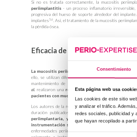
Si no es tratada correctamente, la mucositis periimpla
periimplantitis
- un proceso inflamatorio irreversible,
progresiva del hueso de soporte alrededor del implante
5,6
implantes
. Así, el tratamiento de la mucositis periimpla
la pérdida ósea.
Eficacia de las medidas coadyuv
Consentimiento
La mucositis periimplantaria se puede revertir medi
ello, se utilizan diferentes métodos, que no solo inclu
mantenimiento de higiene por parte del paciente y el
Esta página web usa cookie
al.
realizaron una
revisión sistemática con metaanál
pacientes con mucositis periimplantaria
, ya fueran l
Las cookies de este sitio we
Los autores de la revisión realizaron una búsqueda bibl
y analizar el tráfico. Ademá
duración publicados hasta abril de 2022 que incluy
redes sociales, publicidad y
periimplantaria, y sanos a nivel sistémico que
que hayan recopilado a parti
instrumentación submarginal.
Estos estudios debían 
enfermedades periimplantarias (índice de placa [PI], P
Selección
solamente a instrumentación submarginal (controles)