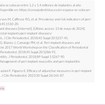
a se colocan entre 1,2 y 1,4 millones de implantes al año
Disponible en:
https://consejodentistas.es/en-espana-se-colocan-
ravo M, Caffesse RG, et al. Prevalence and risk indicators of peri-
18;45:1510-20.
ant diseases [Internet]. [Último acceso: 13 de mayo de 2024].
ental-implants/peri-implant-diseases/
tis. J Clin Periodontol. 2018;45 Suppl 20:S237-45.
G, Blanco J, Camargo PM, et al. Peri-implant diseases and
the 2017 World Workshop on the Classification of Periodontal
 Periodontol. 2018;45 Suppl 20:S286-91.
titis. J Periodontol. 2018;89 Suppl 1:S267-90.
 Management of peri-implant mucositis and peri-implantitis.
ziani F, Figuero E. Efficacy of adjunctive measures in peri-implant
. J Clin Periodontol. 2023;50 Suppl 26:161-87.
ria