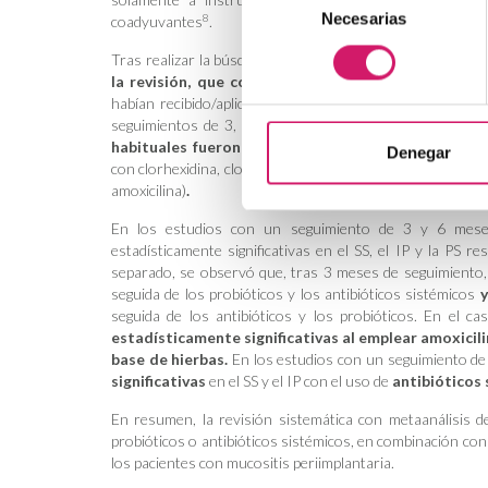
Necesarias
de
8
coadyuvantes
.
consentimiento
Tras realizar la búsqueda bibliográfica y excluir los estu
la revisión, que correspondían a 14 ensayos clínic
habían recibido/aplicado medidas coadyuvantes y 307 c
seguimientos de 3, 6 o 12 meses. Todos los estudios des
habituales fueron los probióticos
(
Lactobacillus reuter
Denegar
con clorhexidina, clorhexidina y cloruro de cetilpiridinio, 
amoxicilina)
.
En los estudios con un seguimiento de 3 y 6 meses,
estadísticamente significativas en el SS, el IP y la PS re
separado, se observó que, tras 3 meses de seguimiento
seguida de los probióticos y los antibióticos sistémicos
y
seguida de los antibióticos y los probióticos. En el c
estadísticamente significativas al emplear amoxicili
base de hierbas.
En los estudios con un seguimiento d
significativas
en el SS y el IP con el uso de
antibióticos 
En resumen, la revisión sistemática con metaanálisis 
probióticos o antibióticos sistémicos, en combinación con
los pacientes con mucositis periimplantaria.