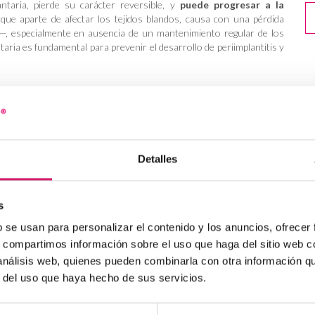
ntaria, pierde su carácter reversible, y
puede progresar a la
 que aparte de afectar los tejidos blandos, causa con una pérdida
.—, especialmente en ausencia de un mantenimiento regular de los
ntaria es fundamental para prevenir el desarrollo de periimplantitis y
antes en la mucositis periimplantaria
Detalles
4
ante el control del biofilm
que rodea el implante afectado
. Para
yen la eliminación mecánica del biofilm, sino también con un buen
7
 uso de coadyuvantes específicos
. A este respecto, Gennai
et
s
isis
para conocer la
eficacia de las medidas coadyuvantes en
8
levadas a cabo por los profesionales o por los propios pacientes
.
b se usan para personalizar el contenido y los anuncios, ofrecer
iográfica de los
s, compartimos información sobre el uso que haga del sitio web 
ensayos clínicos aleatorizados
de ≥3 meses de
eran
pacientes de ≥18 años, con diagnóstico de mucositis
 análisis web, quienes pueden combinarla con otra información q
 hubieran recibido o aplicado medidas coadyuvantes a la
r del uso que haya hecho de sus servicios.
comparar la reducción del BoP u otros parámetros indicativos de
PD, supuración, pérdida ósea, etc.) entre los pacientes sometidos
 y aquellos que, además, hubieran recibido o aplicado medidas