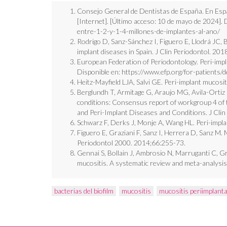
Consejo General de Dentistas de España. En Españ
[Internet]. [Último acceso: 10 de mayo de 2024]. 
entre-1-2-y-1-4-millones-de-implantes-al-ano/
Rodrigo D, Sanz-Sánchez I, Figuero E, Llodrá JC, B
implant diseases in Spain. J Clin Periodontol. 20
European Federation of Periodontology. Peri-impl
Disponible en:
https://www.efp.org/for-patients/d
Heitz-Mayfield LJA, Salvi GE. Peri-implant mucosi
Berglundh T, Armitage G, Araujo MG, Avila-Ortiz 
conditions: Consensus report of workgroup 4 of 
and Peri-Implant Diseases and Conditions. J Clin
Schwarz F, Derks J, Monje A, Wang HL. Peri-implan
Figuero E, Graziani F, Sanz I, Herrera D, Sanz M.
Periodontol 2000. 2014;66:255-73.
Gennai S, Bollain J, Ambrosio N, Marruganti C, Gra
mucositis. A systematic review and meta-analysis
bacterias del biofilm
mucositis
mucositis periimplanta