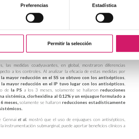
Preferencias
Estadística
dios duplicados y no pertinentes,
se incluyeron 16 manuscritos en
os aleatorizados y a un total de 710 participantes
(403 que
ontroles), con edades comprendidas entre los 24 y los 89 años y
cribían el SS, el IP y la PS, y
las medidas coadyuvantes más
ii
en comprimidos),
los antisépticos
(principalmente formulados
Permitir la selección
delmopinol o hierbas)
y los antibióticos sistémicos
(azitromicina o
 las medidas coadyuvantes, en global, mostraron diferencias
specto a los controles. Al analizar la eficacia de estas medidas por
,
la mayor reducción en el SS se obtuvo con los antisépticos
,
la mayor reducción en el IP tuvo lugar con los antisépticos
,
aso de
la PS
a los 3 meses, solamente se hallaron
reducciones
na sistémica, clorhexidina al 0.12% y un enjuague formulado a
e
6 meses,
solamente se hallaron
reducciones estadísticamente
sistémicos.
de Gennai
et al.
mostró que el uso de enjuagues con antisépticos,
 la instrumentación submarginal, puede aportar beneficios clínicos a