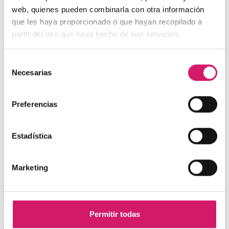
web, quienes pueden combinarla con otra información
que les haya proporcionado o que hayan recopilado a
partir del uso que haya hecho de sus servicios.
Tto. Periodontal
| UCM
Tratamiento de un paciente con periodontitis
Selección
crónica I
Necesarias
de
Presentamos un caso clínico, elaborado por los Doctores
consentimiento
Eduardo Montero y David Herrera de la...
Preferencias
Estadística
Marketing
Permitir todas